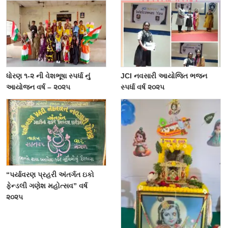
ધોરણ ૧-૨ ની વેશભૂષા સ્પર્ધા નું
JCI નવસારી આયોજિત ભજન
આયોજન વર્ષ – ૨૦૨૫
સ્પર્ધા વર્ષ ૨૦૨૫
“પર્યાવરણ પ્રહરી અંતર્ગત ઇકો
ફેન્ડલી ગણેશ મહોત્સવ” વર્ષ
૨૦૨૫