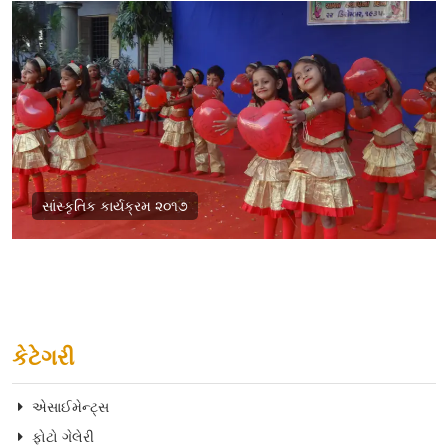
સાંસ્કૃતિક કાર્યક્રમ ૨૦૧૭
કેટેગરી
એસાઈમેન્ટ્સ
ફોટો ગેલેરી