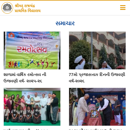
હોમ
સમાચાર
સંસ્થા વિષે
શાળા વિષે
સમાચાર
સૂચનાઓ
શાળામાં વાર્ષિક રમોત્સવ ની
77મો પ્રજાસત્તાક દિનની ઉજવણી
ફોટો ગેલેરી
ઉજવણી વર્ષ- ૨૦૨૫-૨૬
વર્ષ-૨૦૨૬
ડાઉનલોડ
એસાઈમેન્ટ્સ
સંપર્ક