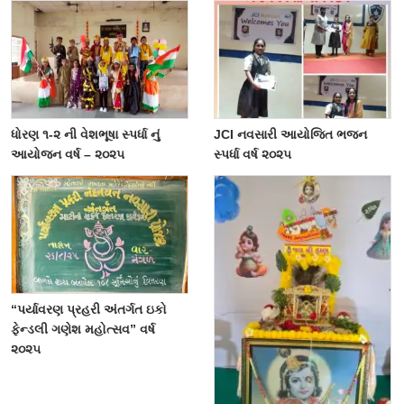
ધોરણ ૧-૨ ની વેશભૂષા સ્પર્ધા નું
JCI નવસારી આયોજિત ભજન
આયોજન વર્ષ – ૨૦૨૫
સ્પર્ધા વર્ષ ૨૦૨૫
“પર્યાવરણ પ્રહરી અંતર્ગત ઇકો
ફેન્ડલી ગણેશ મહોત્સવ” વર્ષ
૨૦૨૫