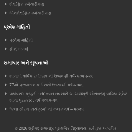
શૈક્ષણિક કર્મચારીગણ
બિનશૈક્ષણિક કર્મચારીગણ
પ્રવેશ માહિતી
પ્રવેશ માહિતી
ફીનું માળખું
સમાચાર અને સૂચનાઓ
શાળામાં વાર્ષિક રમોત્સવ ની ઉજવણી વર્ષ- ૨૦૨૫-૨૬
77મો પ્રજાસત્તાક દિનની ઉજવણી વર્ષ-૨૦૨૬
પર્યાવરણ પ્રહરી : નંદનવન નવસારી આચાર્યશ્રી સોરાબજી વાડિયા શ્રેષ્ઠ
શાળા પુરસ્કાર . વર્ષ ૨૦૨૫-૨૬
“કલા સૌરભ કાર્યક્રમ” ની ઝલક વર્ષ – ૨૦૨૫
© 2026 શ્રીમદ્ રાજચંદ્ર પ્રાથમિક વિદ્યાલય. સર્વ હક્ક અબાધિત.