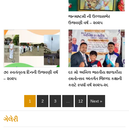
જન્માષ્ટમી ની ઉલ્લાસભેર
ઉજવણી વર્ષ – ૨૦૨૫
૭૯ સ્વતંત્રતા દિનની ઉજવણી વર્ષ
૬૯ મો અખિલ ભારતીય શાળાકીય
– ૨૦૨૫
રમતોત્સવ અંતર્ગત જિલ્લા કક્ષાની
કરાટે સ્પર્ધા વર્ષ ૨૦૨૫-૨૬
1
2
3
…
12
Next »
ગેલેરી