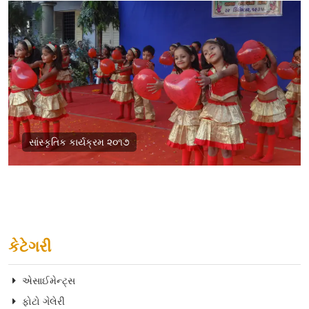
સાંસ્કૃતિક કાર્યક્રમ ૨૦૧૭
કેટેગરી
એસાઈમેન્ટ્સ
ફોટો ગેલેરી