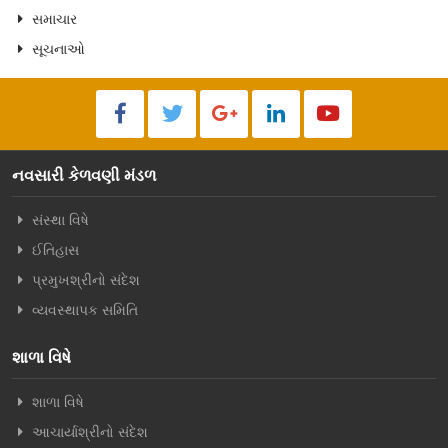
સમાચાર
સૂચનાઓ
નવસારી કેળવણી મંડળ
સંસ્થા વિષે
ઈતિહાસ
પ્રમુખશ્રીનો સંદેશ
વ્યવસ્થાપક સમિતિ
શાળા વિષે
શાળા વિષે
આચાર્યાશ્રીનો સંદેશ