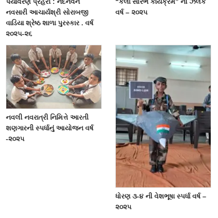
પર્યાવરણ પ્રહરી : નંદનવન
“કલા સૌરભ કાર્યક્રમ” ની ઝલક
નવસારી આચાર્યશ્રી સોરાબજી
વર્ષ – ૨૦૨૫
વાડિયા શ્રેષ્ઠ શાળા પુરસ્કાર . વર્ષ
૨૦૨૫-૨૬
નવલી નવરાત્રી નિમિત્તે આરતી
શણગારની સ્પર્ધાનું આયોજન વર્ષ
-૨૦૨૫
ધોરણ ૩-૪ ની વેશભૂષા સ્પર્ધા વર્ષ –
૨૦૨૫