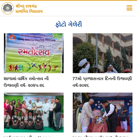
હોમ
ફોટો ગેલેરી
સંસ્થા વિષે
શાળા વિષે
સમાચાર
સૂચનાઓ
શાળામાં વાર્ષિક રમોત્સવ ની
77મો પ્રજાસત્તાક દિનની ઉજવણી
ફોટો ગેલેરી
ઉજવણી વર્ષ- ૨૦૨૫-૨૬
વર્ષ-૨૦૨૬
ડાઉનલોડ
એસાઈમેન્ટ્સ
સંપર્ક