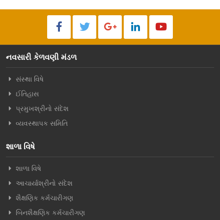
નવસારી કેળવણી મંડળ
સંસ્થા વિષે
ઈતિહાસ
પ્રમુખશ્રીનો સંદેશ
વ્યવસ્થાપક સમિતિ
શાળા વિષે
શાળા વિષે
આચાર્યાશ્રીનો સંદેશ
શૈક્ષણિક કર્મચારીગણ
બિનશૈક્ષણિક કર્મચારીગણ