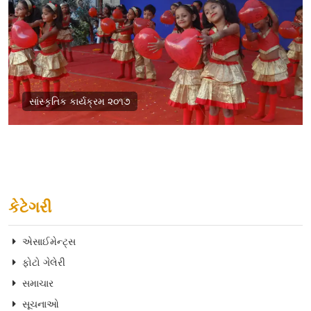
સાંસ્કૃતિક કાર્યક્રમ ૨૦૧૭
કેટેગરી
એસાઈમેન્ટ્સ
ફોટો ગેલેરી
સમાચાર
સૂચનાઓ