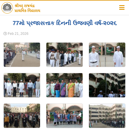
હોમ
77મો પ્રજાસત્તાક દિનની ઉજવણી વર્ષ-૨૦૨૬
સંસ્થા વિષે
Feb 21, 2026
શાળા વિષે
સમાચાર
સૂચનાઓ
ફોટો ગેલેરી
ડાઉનલોડ
એસાઈમેન્ટ્સ
સંપર્ક